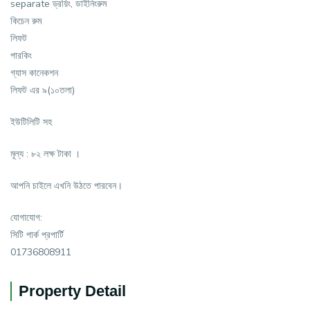
separate ড্রয়িং, ডাইনিংরুম
কিচেন রুম
লিফট
পারকিং
গ্যাস কানেকশন
লিফট এর ৯(১০তলা)
ইউটিলিটি সহ
মূল্য : ৮২ লক্ষ টাকা ।
আপনি চাইলে এখনি উঠতে পারবেন।
যোগাযোগ:
সিটি পার্ক প্রপার্টি
01736808911
Property Detail