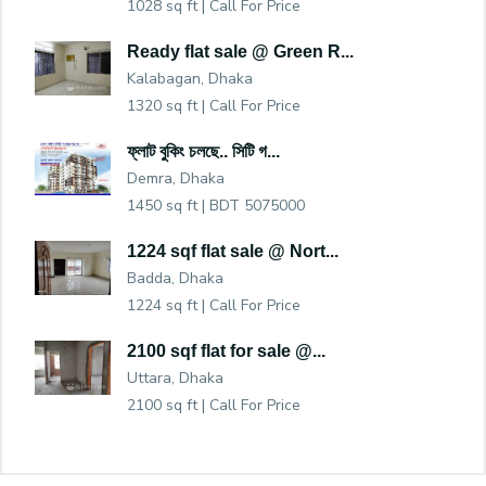
1028 sq ft |
Call For Price
Ready flat sale @ Green R...
Kalabagan, Dhaka
1320 sq ft |
Call For Price
ফ্লাট বুকিং চলছে.. সিটি গ...
Demra, Dhaka
1450 sq ft |
BDT 5075000
1224 sqf flat sale @ Nort...
Badda, Dhaka
1224 sq ft |
Call For Price
2100 sqf flat for sale @...
Uttara, Dhaka
2100 sq ft |
Call For Price