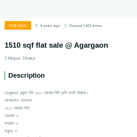
FOR SALE
4 years ago
Viewed 1415 times
1510 sqf flat sale @ Agargaon
Mirpur, Dhaka
Description
Urgent ব্র্যান্ড নিউ ১৫১০ স্কয়ার ফিট রেডি ফ্লাট বিক্রয়।
আগারগাও, তালতলা
১৫১০ স্কয়ার ফিট
বেডরুম :৩
বাথরুম :৩
বারান্দা :৩