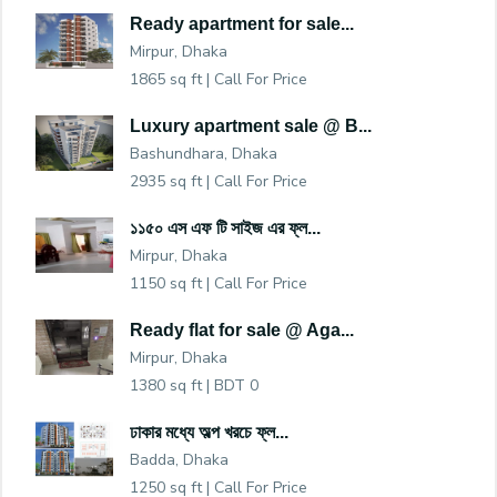
Ready apartment for sale...
Mirpur, Dhaka
1865 sq ft |
Call For Price
Luxury apartment sale @ B...
Bashundhara, Dhaka
2935 sq ft |
Call For Price
১১৫০ এস এফ টি সাইজ এর ফ্ল...
Mirpur, Dhaka
1150 sq ft |
Call For Price
Ready flat for sale @ Aga...
Mirpur, Dhaka
1380 sq ft |
BDT 0
ঢাকার মধ্যে অল্প খরচে ফ্ল...
Badda, Dhaka
1250 sq ft |
Call For Price