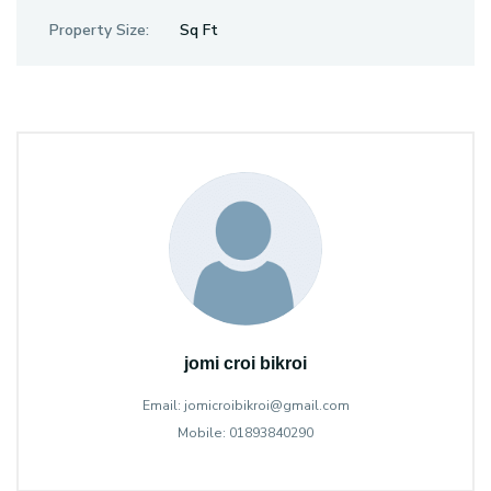
Property Size:
Sq Ft
jomi croi bikroi
Email: jomicroibikroi@gmail.com
Mobile: 01893840290