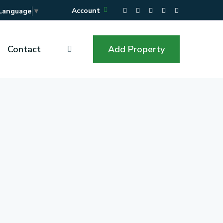
Account
 Language
▼
Contact
Add Property