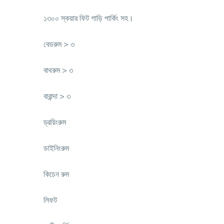
১৩০০ স্কয়ার ফিট গাড়ি পার্কিং সহ।
বেডরুম > ৩
বাথরুম > ৩
বারান্দা > ৩
ড্রয়িংরুম
ডাইনিংরুম
কিচেন রুম
লিফট