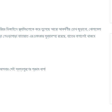
্টেরিয়র ডিজাইনে ফ্ল্যাটগুলোকে করে তুলেছে আরো আকর্ষণীয় চোখ জুড়ানো, খোলামেলা
াড়া শেওড়াপাড়া যাতায়াত এর চমৎকার সুব্যাবস্হা রয়েছে, হাতের নাগালেই থাকবে
 আপনার সেই স্বপ্নপূরণের প্রথম ধাপ!